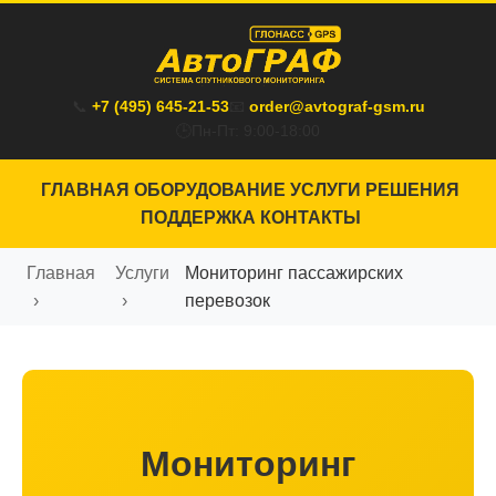
📞
+7 (495) 645-21-53
📧
order@avtograf-gsm.ru
🕒
Пн-Пт: 9:00-18:00
ГЛАВНАЯ
ОБОРУДОВАНИЕ
УСЛУГИ
РЕШЕНИЯ
ПОДДЕРЖКА
КОНТАКТЫ
Главная
Услуги
Мониторинг пассажирских
перевозок
Мониторинг