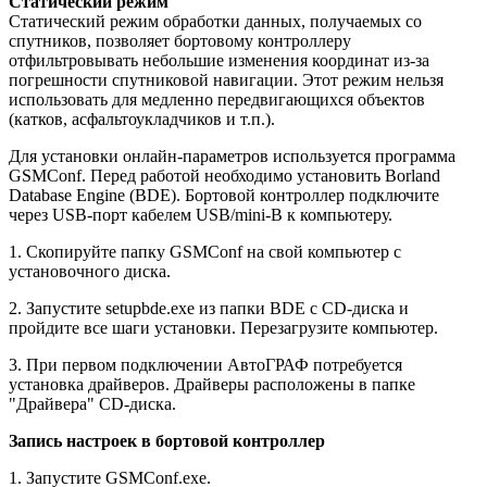
Статический режим
Статический режим обработки данных, получаемых со
спутников, позволяет бортовому контроллеру
отфильтровывать небольшие изменения координат из-за
погрешности спутниковой навигации. Этот режим нельзя
использовать для медленно передвигающихся объектов
(катков, асфальтоукладчиков и т.п.).
Для установки онлайн-параметров используется программа
GSMConf. Перед работой необходимо установить Borland
Database Engine (BDE). Бортовой контроллер подключите
через USB-порт кабелем USB/mini-B к компьютеру.
1. Скопируйте папку GSMConf на свой компьютер с
установочного диска.
2. Запустите setupbde.exe из папки BDE с CD-диска и
пройдите все шаги установки. Перезагрузите компьютер.
3. При первом подключении АвтоГРАФ потребуется
установка драйверов. Драйверы расположены в папке
"Драйвера" CD-диска.
Запись настроек в бортовой контроллер
1. Запустите GSMConf.exe.