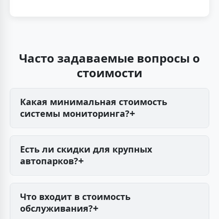
Часто задаваемые вопросы о
стоимости
Какая минимальная стоимость
системы мониторинга?
Минимальная стоимость начинается от 350
рублей в месяц за один автомобиль с
Есть ли скидки для крупных
базовым функционалом (отслеживание
автопарков?
местоположения, история перемещений).
Да, для автопарков от 10 ТС предоставляем
Оборудование оплачивается отдельно.
скидки до 30%. Для парков от 50 единиц —
Что входит в стоимость
корпоративные тарифы.
обслуживания?