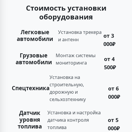
Стоимость установки
оборудования
Легковые
Установка трекера
от 3
автомобили
и антенн
000₽
Грузовые
Монтаж системы
от 4
автомобили
мониторинга
500₽
Установка на
строительную,
Спецтехника
от 6
дорожную и
000₽
сельхозтехнику
Датчик
Установка и настройка
уровня
от 5
датчика контроля
топлива
топлива
000₽