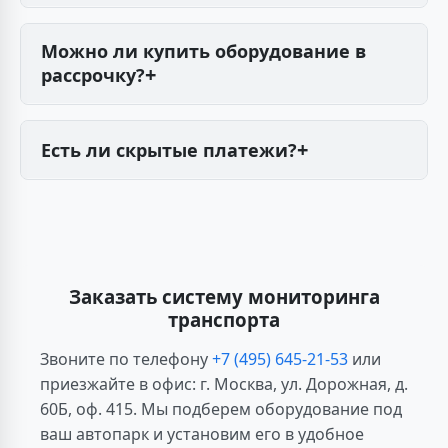
Хранение данных, работа платформы
мониторинга, техподдержка, обновления ПО,
Можно ли купить оборудование в
SMS-уведомления. Оборудование и установка
рассрочку?
оплачиваются отдельно.
Да, рассрочка до 12 месяцев без переплат.
Требуется минимальный пакет документов.
Есть ли скрытые платежи?
Нет, тарифы прозрачны. Дополнительные
услуги согласовываются заранее и
включаются в договор.
Заказать систему мониторинга
транспорта
Звоните по телефону
+7 (495) 645-21-53
или
приезжайте в офис: г. Москва, ул. Дорожная, д.
60Б, оф. 415. Мы подберем оборудование под
ваш автопарк и установим его в удобное