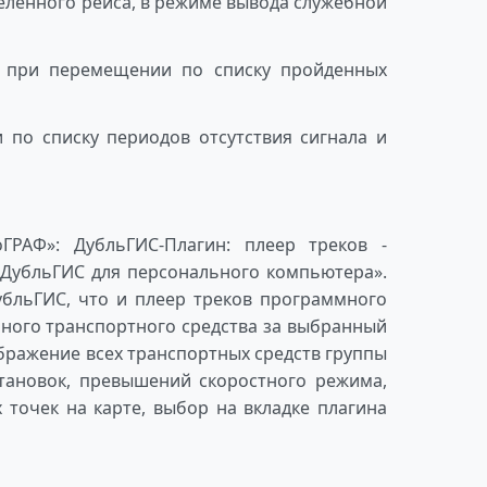
деленного рейса, в режиме вывода служебной
у при перемещении по списку пройденных
 по списку периодов отсутствия сигнала и
РАФ»: ДубльГИС-Плагин: плеер треков -
«ДубльГИС для персонального компьютера».
бльГИС, что и плеер треков программного
нного транспортного средства за выбранный
бражение всех транспортных средств группы
становок, превышений скоростного режима,
 точек на карте, выбор на вкладке плагина