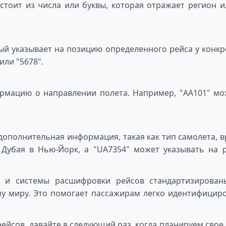
тоит из числа или буквы, которая отражает регион 
ый указывает на позицию определенного рейса у конк
или "5678".
мацию о направлении полета. Например, "AA101" может
дополнительная информация, такая как тип самолета, 
 Дубая в Нью-Йорк, а "UA7354" может указывать на ре
й и системы расшифровки рейсов стандартизирован
му миру. Это помогает пассажирам легко идентифицир
ейсов, давайте в следующий раз, когда планируем сво