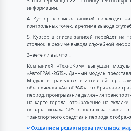
3. При перемещении по списку рейсов Курсо
информации.
4. Курсор в списке записей переходит 
контрольных точек, в режиме вывода служ
5. Курсор в списке записей перейдет на 
стоянок, в режиме вывода служебной инфор
Знаете ли вы, что...
Компанией «ТехноКом» выпущен модуль 
«АвтоГРАФ-2GIS». Данный модуль представ
Модуль встраивается в интерфейс програ
обеспечения «АвтоГРАФ»: отображение тран
период, проигрывание движения транспортн
на карте города, отображение на вкладке
потерь сигнала GPS, сливов и заправок то
транспортного средства и периода отображе
« Создание и редактирование списка ма