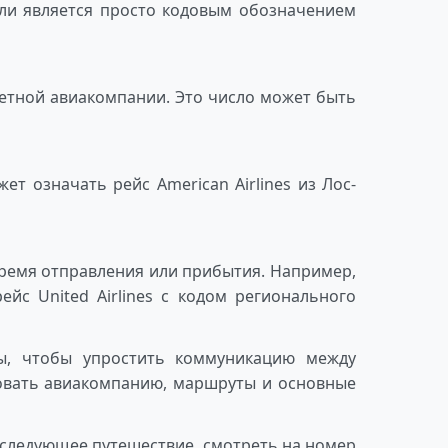
или является просто кодовым обозначением
ретной авиакомпании. Это число может быть
 означать рейс American Airlines из Лос-
время отправления или прибытия. Например,
йс United Airlines с кодом регионального
ы, чтобы упростить коммуникацию между
овать авиакомпанию, маршруты и основные
е следующее путешествие, смотреть на номер