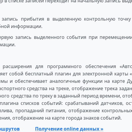
р в списке записей переходит на начальную запись вы
на запись прибытия в выделенную контрольную точк
ебной информации.
первую запись выделенного события при перемещении
мации.
расширения для программного обеспечения «АвтоГ
ляет собой бесплатный плагин для электронной карты 
ммы и обеспечивает аналогичные функции на карте Ду
спортного средства на треке, отображение трека зада
ого средства по треку в заданный период времени, ото
 плагина списков событий: срабатываний датчиков, о
плива, пропаданий питания, отображение контрольных
ния, отображение на карте города знаков событий.
ршрутов
Получение online данных »