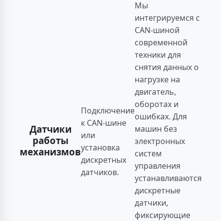
Мы
интегрируемся с
CAN-шиной
современной
техники для
снятия данных о
нагрузке на
двигатель,
оборотах и
Подключение
ошибках. Для
к CAN-шине
Датчики
машин без
или
работы
электронных
установка
механизмов
систем
дискретных
управления
датчиков.
устанавливаются
дискретные
датчики,
фиксирующие