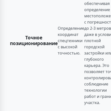
обеспечивая
определение
местоположе
с погрешнос
Определение
до 2-3 метров
координат
даже в услов
Точное
спецтехники
плотной
позиционирование
с высокой
городской
точностью.
застройки ил
глубокого
карьера. Это
позволяет то
контролиров
соблюдение
технологии
работ и гран
участка.