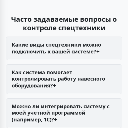
Часто задаваемые вопросы о
контроле спецтехники
Какие виды спецтехники можно
подключить к вашей системе?
Наша система подходит для широкого
спектра спецтехники: экскаваторов,
Как система помогает
бульдозеров, погрузчиков, кранов,
контролировать работу навесного
самосвалов, сельскохозяйственной техники,
оборудования?
дорожно-строительной техники и других.
Мы устанавливаем специальные датчики,
которые фиксируют активацию и время
Можно ли интегрировать систему с
работы навесного оборудования (например,
моей учетной программой
подъем ковша, вращение бетономешалки).
(например, 1С)?
Эти данные отображаются в отчетах и на