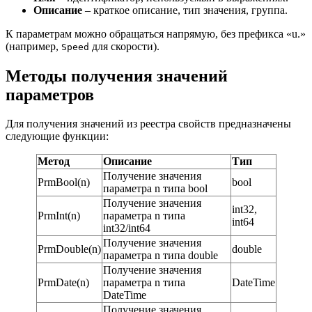
Описание
– краткое описание, тип значения, группа.
К параметрам можно обращаться напрямую, без префикса «u.»
(например,
для скорости).
Speed
Методы получения значений
параметров
Для получения значений из реестра свойств предназначены
следующие функции:
Метод
Описание
Тип
Получение значения
PrmBool(n)
bool
параметра n типа bool
Получение значения
int32,
PrmInt(n)
параметра n типа
int64
int32/int64
Получение значения
PrmDouble(n)
double
параметра n типа double
Получение значения
PrmDate(n)
параметра n типа
DateTime
DateTime
Получение значения