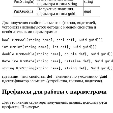
PrmString(n)
string
параметра n типа string
Получение значения
PrmGuid(n)
guid
параметра n типа guid
Для получения свойств элементов (геозон, водителей,
устройств) используются методы с именем свойства и
необязательными параметрами:
bool PrmBool(string name[, bool def[, Guid guid]])
int PrmInt(string name[, int def[, Guid guid]])
double PrmDouble(string name[, double def[, Guid guid]]
DateTime PrmDate(string name[, DateTime def[, Guid guid
string PrmString(string name[, string def[, Guid guid]]
где
name
– имя свойства,
def
– значение по умолчанию,
guid
–
идентификатор элемента (устройства, геозоны, водителя).
Префиксы для работы с параметрами
Для уточнения характера получаемых данных используются
префиксы. Примеры: