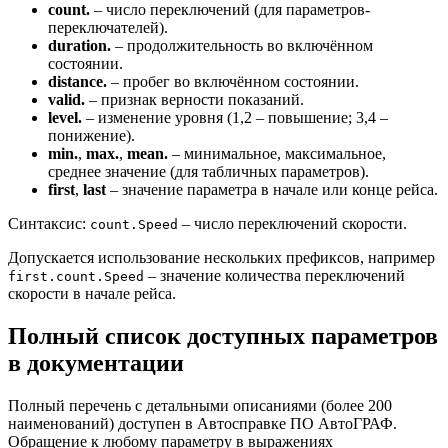
count.
– число переключений (для параметров-
переключателей).
duration.
– продолжительность во включённом
состоянии.
distance.
– пробег во включённом состоянии.
valid.
– признак верности показаний.
level.
– изменение уровня (1,2 – повышение; 3,4 –
понижение).
min.
,
max.
,
mean.
– минимальное, максимальное,
среднее значение (для табличных параметров).
first
,
last
– значение параметра в начале или конце рейса.
Синтаксис:
– число переключений скорости.
count.Speed
Допускается использование нескольких префиксов, например
– значение количества переключений
first.count.Speed
скорости в начале рейса.
Полный список доступных параметров
в документации
Полный перечень с детальными описаниями (более 200
наименований) доступен в Автосправке ПО АвтоГРАФ.
Обращение к любому параметру в выражениях