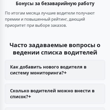
Бонусы за безаварийную работу
По итогам месяца лучшие водители получают
премии и повышенный рейтинг, дающий
приоритет при выборе заказов.
Часто задаваемые вопросы о
ведении списка водителей
Как добавить нового водителя в
систему мониторинга?
Чтобы расширить список водителей,
необходимо зайти в раздел «Справочники» →
Сколько водителей можно внести в
«Водители» в ПО АвтоГРАФ, нажать кнопку
список?
«Добавить», заполнить все поля (ФИО,
Ограничений на количество записей в списке
контакт, категория прав) и выдать сотруднику