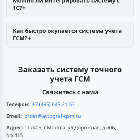
Можно ли интегрировать систему с
могут работать без калибровки до 3 лет.
1С?
Да, наши системы учета ГСМ поддерживают
интеграцию с 1С и другими учетными
Как быстро окупается система учета
системами через API или выгрузку отчетов.
ГСМ?
В среднем срок окупаемости составляет 3-6
месяцев за счет экономии на топливе и
сокращения его нецелевого использования.
Заказать систему точного
учета ГСМ
Свяжитесь с нами
Телефон:
+7 (495) 645-21-53
Email:
order@avtograf-gsm.ru
Адрес:
117405, г.Москва, ул.Дорожная, д.60Б,
оф.415