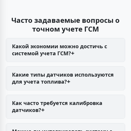
Часто задаваемые вопросы о
точном учете ГСМ
Какой экономии можно достичь с
системой учета ГСМ?
В среднем наши клиенты достигают экономии
15-30% от расходов на топливо. Конкретные
Какие типы датчиков используются
цифры зависят от текущего уровня контроля
для учета топлива?
и дисциплины водителей.
Мы работаем с погружными (ДУТ),
ультразвуковыми, емкостными и проточными
Как часто требуется калибровка
датчиками. Выбор зависит от типа
датчиков?
топливного бака и требуемой точности
Рекомендуемая периодичность калибровки -
измерений.
1 раз в год. Некоторые современные датчики