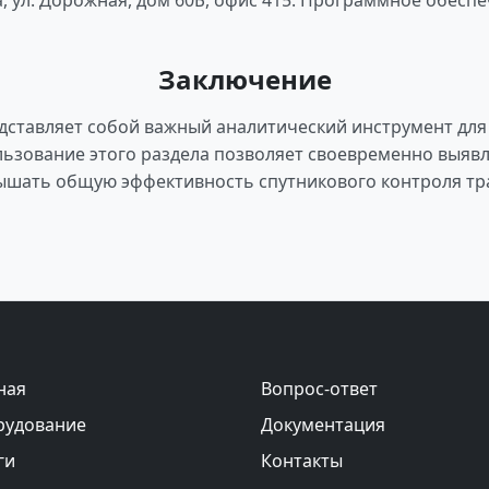
а, ул. Дорожная, дом 60Б, офис 415. Программное обесп
Заключение
дставляет собой важный аналитический инструмент дл
ьзование этого раздела позволяет своевременно выяв
ышать общую эффективность спутникового контроля тр
ная
Вопрос-ответ
рудование
Документация
ги
Контакты